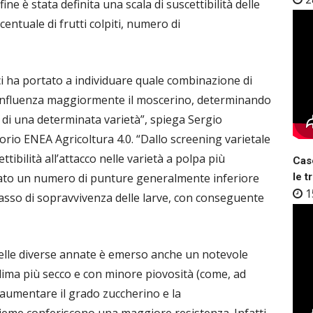
ine è stata definita una scala di suscettibilità delle
entuale di frutti colpiti, numero di
i ci ha portato a individuare quale combinazione di
ttili influenza maggiormente il moscerino, determinando
nza di una determinata varietà”, spiega Sergio
io ENEA Agricoltura 4.0. “Dallo screening varietale
bilità all’attacco nelle varietà a polpa più
Case
rato un numero di punture generalmente inferiore
le t
1
 tasso di sopravvivenza delle larve, con conseguente
 nelle diverse annate è emerso anche un notevole
lima più secco e con minore piovosità (come, ad
 aumentare il grado zuccherino e la
sieme conferiscono una maggiore resistenza. Infatti,