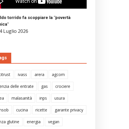
aldo torrido fa scoppiare la "povertà
mica"
4 Luglio 2026
ags
itrust
ivass
arera
agcom
enzia delle entrate
gas
crociere
ea
malasanità
inps
usura
nsob
cucina
ricette
garante privacy
nza glutine
energia
vegan