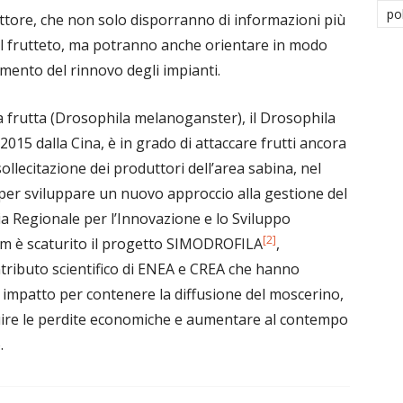
po
ettore, che non solo disporranno di informazioni più
el frutteto, ma potranno anche orientare in modo
omento del rinnovo degli impianti.
a frutta (Drosophila melanoganster), il Drosophila
 2015 dalla Cina, è in grado di attaccare frutti ancora
lecitazione dei produttori dell’area sabina, nel
 per sviluppare un nuovo approccio alla gestione del
 Regionale per l’Innovazione e lo Sviluppo
[2]
eam è scaturito il progetto SIMODROFILA
,
ontributo scientifico di ENEA e CREA che hanno
so impatto per contenere la diffusione del moscerino,
inuire le perdite economiche e aumentare al contempo
.