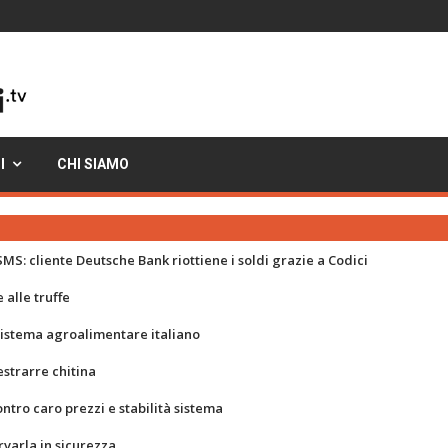
I
CHI SIAMO
MS: cliente Deutsche Bank riottiene i soldi grazie a Codici
 alle truffe
 sistema agroalimentare italiano
strarre chitina
ontro caro prezzi e stabilità sistema
rvarla in sicurezza