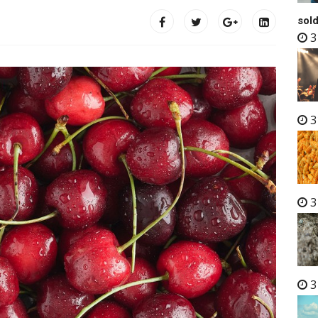
sold
3
3
3
3