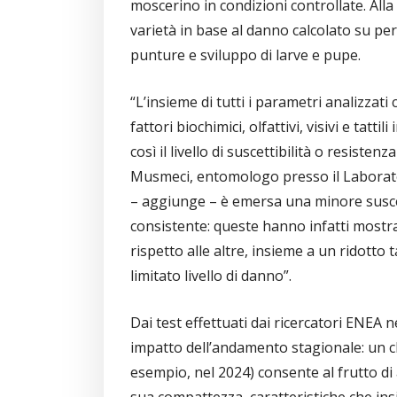
moscerino in condizioni controllate. Alla f
varietà in base al danno calcolato su perc
punture e sviluppo di larve e pupe.
“L’insieme di tutti i parametri analizzat
fattori biochimici, olfattivi, visivi e ta
così il livello di suscettibilità o resiste
Musmeci, entomologo presso il Laborator
– aggiunge – è emersa una minore suscetti
consistente: queste hanno infatti most
rispetto alle altre, insieme a un ridotto
limitato livello di danno”.
Dai test effettuati dai ricercatori ENEA
impatto dell’andamento stagionale: un c
esempio, nel 2024) consente al frutto di
sua compattezza, caratteristiche che in