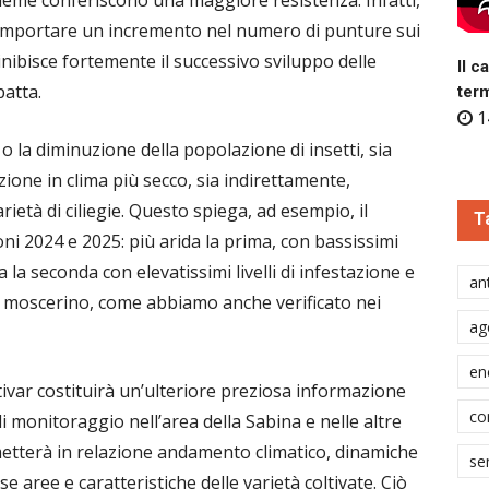
comportare un incremento nel numero di punture sui
a inibisce fortemente il successivo sviluppo delle
Il c
patta.
ter
1
 la diminuzione della popolazione di insetti, sia
ione in clima più secco, sia indirettamente,
rietà di ciliegie. Questo spiega, ad esempio, il
T
i 2024 e 2025: più arida la prima, con bassissimi
 la seconda con elevatissimi livelli di infestazione e
ant
del moscerino, come abbiamo anche verificato nei
ag
en
ultivar costituirà un’ulteriore preziosa informazione
co
i monitoraggio nell’area della Sabina e nelle altre
metterà in relazione andamento climatico, dinamiche
se
e aree e caratteristiche delle varietà coltivate. Ciò