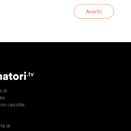
Avanti
e di
dei
ono raccolte
te di