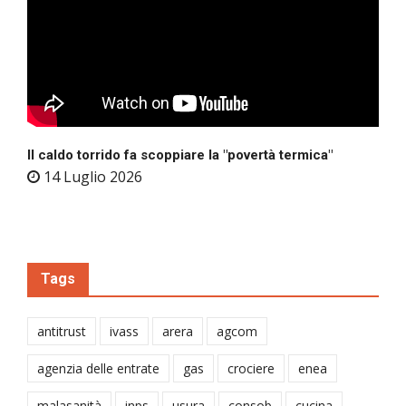
Il caldo torrido fa scoppiare la "povertà termica"
14 Luglio 2026
Tags
antitrust
ivass
arera
agcom
agenzia delle entrate
gas
crociere
enea
malasanità
inps
usura
consob
cucina