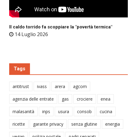
Il caldo torrido fa scoppiare la "povertà termica"
14 Luglio 2026
Tags
antitrust
ivass
arera
agcom
agenzia delle entrate
gas
crociere
enea
malasanità
inps
usura
consob
cucina
ricette
garante privacy
senza glutine
energia
vegan
polizia postale
padri separati