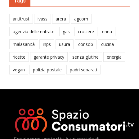
Tags
antitrust
ivass
arera
agcom
agenzia delle entrate
gas
crociere
enea
malasanità
inps
usura
consob
cucina
ricette
garante privacy
senza glutine
energia
vegan
polizia postale
padri separati
Spazioconsumatori.tv è un portale di