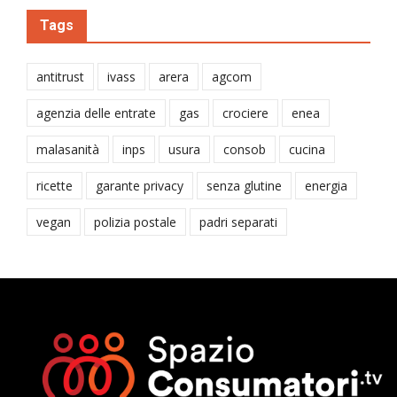
Tags
antitrust
ivass
arera
agcom
agenzia delle entrate
gas
crociere
enea
malasanità
inps
usura
consob
cucina
ricette
garante privacy
senza glutine
energia
vegan
polizia postale
padri separati