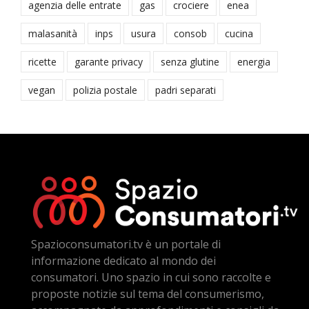
agenzia delle entrate
gas
crociere
enea
malasanità
inps
usura
consob
cucina
ricette
garante privacy
senza glutine
energia
vegan
polizia postale
padri separati
Spazioconsumatori.tv è un portale di
informazione dedicato al mondo dei
consumatori. Uno spazio in cui sono raccolte e
proposte notizie sul tema del consumerismo,