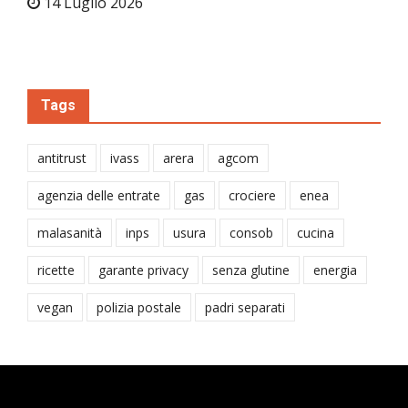
14 Luglio 2026
Tags
antitrust
ivass
arera
agcom
agenzia delle entrate
gas
crociere
enea
malasanità
inps
usura
consob
cucina
ricette
garante privacy
senza glutine
energia
vegan
polizia postale
padri separati