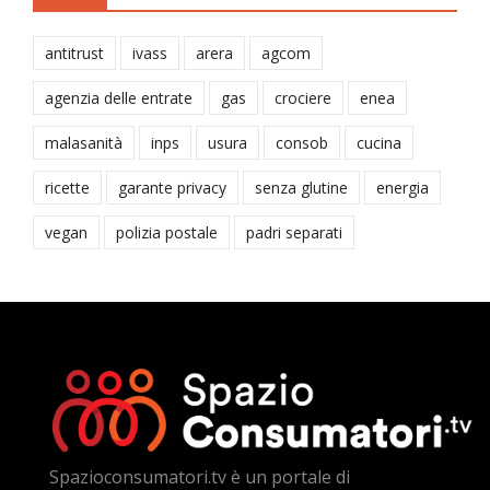
antitrust
ivass
arera
agcom
agenzia delle entrate
gas
crociere
enea
malasanità
inps
usura
consob
cucina
ricette
garante privacy
senza glutine
energia
vegan
polizia postale
padri separati
Spazioconsumatori.tv è un portale di