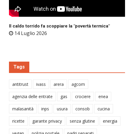
Il caldo torrido fa scoppiare la "povertà termica"
14 Luglio 2026
Tags
antitrust
ivass
arera
agcom
agenzia delle entrate
gas
crociere
enea
malasanità
inps
usura
consob
cucina
ricette
garante privacy
senza glutine
energia
vegan
polizia postale
padri separati