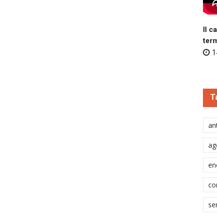
Il c
ter
1
T
ant
ag
en
co
se