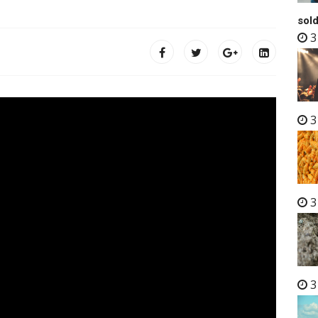
sold
3
3
3
3