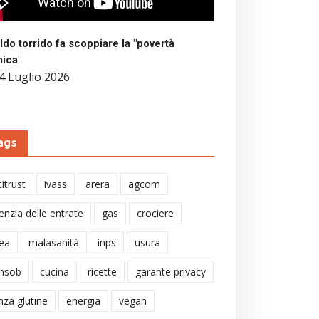
aldo torrido fa scoppiare la "povertà
mica"
4 Luglio 2026
ags
itrust
ivass
arera
agcom
enzia delle entrate
gas
crociere
ea
malasanità
inps
usura
nsob
cucina
ricette
garante privacy
nza glutine
energia
vegan