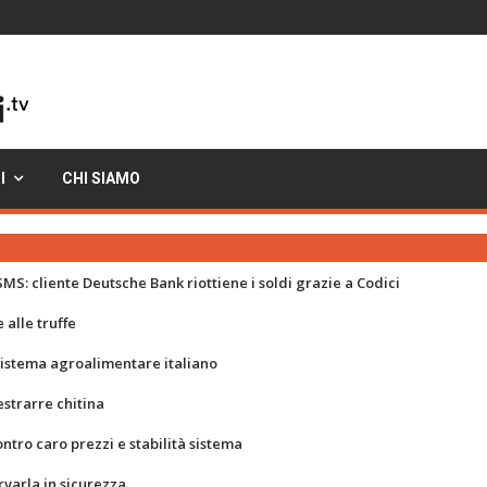
I
CHI SIAMO
MS: cliente Deutsche Bank riottiene i soldi grazie a Codici
 alle truffe
 sistema agroalimentare italiano
strarre chitina
ontro caro prezzi e stabilità sistema
rvarla in sicurezza