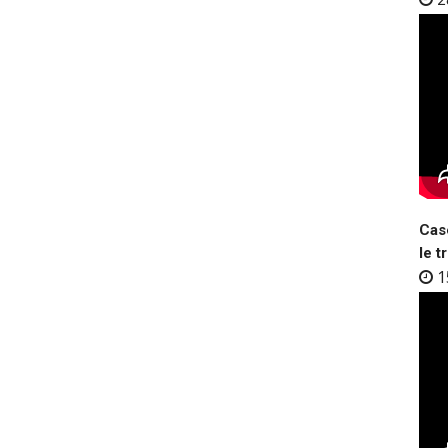
Case
le t
1