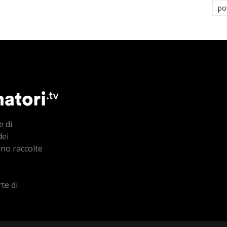
po
e di
dei
ono raccolte
te di