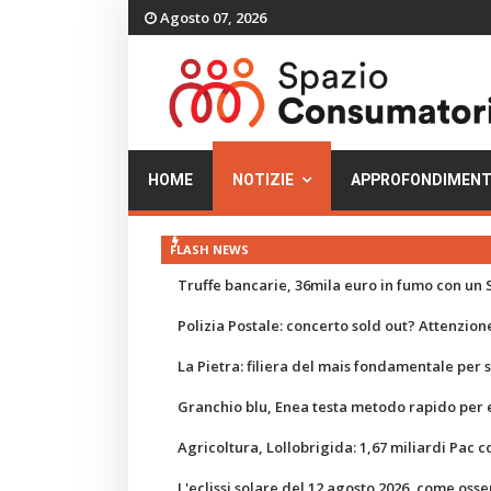
Agosto 07, 2026
HOME
NOTIZIE
APPROFONDIMENT
FLASH NEWS
Truffe bancarie, 36mila euro in fumo con un S
Polizia Postale: concerto sold out? Attenzione
La Pietra: filiera del mais fondamentale per
Granchio blu, Enea testa metodo rapido per e
Agricoltura, Lollobrigida: 1,67 miliardi Pac c
L'eclissi solare del 12 agosto 2026, come osse