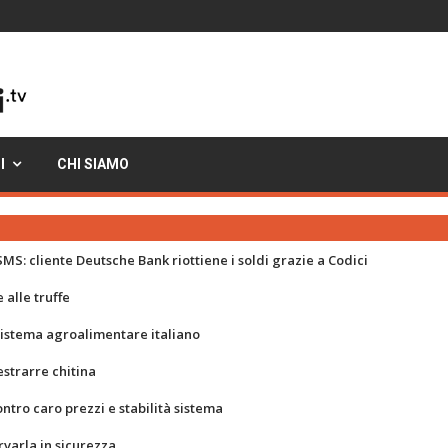
I
CHI SIAMO
MS: cliente Deutsche Bank riottiene i soldi grazie a Codici
 alle truffe
 sistema agroalimentare italiano
strarre chitina
ontro caro prezzi e stabilità sistema
rvarla in sicurezza