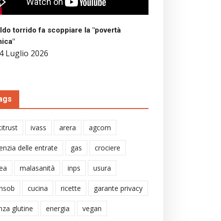
aldo torrido fa scoppiare la "povertà
mica"
4 Luglio 2026
ags
itrust
ivass
arera
agcom
enzia delle entrate
gas
crociere
ea
malasanità
inps
usura
nsob
cucina
ricette
garante privacy
nza glutine
energia
vegan