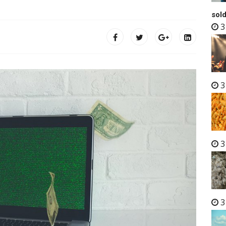
sold
3
3
3
3