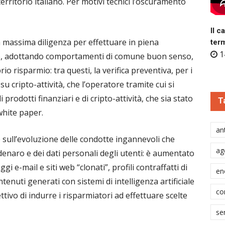
erritorio italiano. Per motivi tecnici l’oscuramento
Il c
a massima diligenza per effettuare in piena
ter
1
to, adottando comportamenti di comune buon senso,
io risparmio: tra questi, la verifica preventiva, per i
su cripto-attività, che l’operatore tramite cui si
i prodotti finanziari e di cripto-attività, che sia stato
T
white paper.
ant
e sull’evoluzione delle condotte ingannevoli che
ag
denaro e dei dati personali degli utenti: è aumentato
i e-mail e siti web “clonati”, profili contraffatti di
en
enuti generati con sistemi di intelligenza artificiale
co
ttivo di indurre i risparmiatori ad effettuare scelte
se