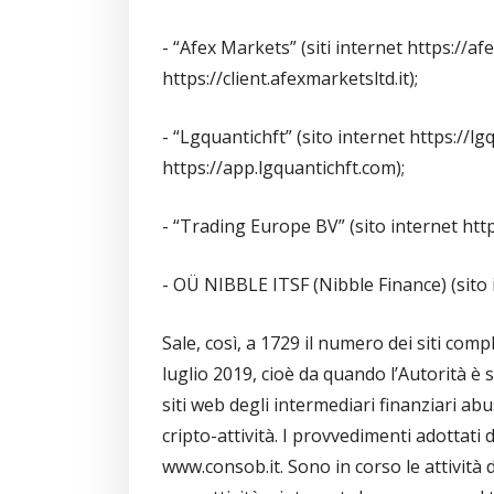
- “Afex Markets” (siti internet https://af
https://client.afexmarketsltd.it);
- “Lgquantichft” (sito internet https://l
https://app.lgquantichft.com);
- “Trading Europe BV” (sito internet ht
- OÜ NIBBLE ITSF (Nibble Finance) (sito i
Sale, così, a 1729 il numero dei siti com
luglio 2019, cioè da quando l’Autorità è 
siti web degli intermediari finanziari ab
cripto-attività. I provvedimenti adottati 
www.consob.it. Sono in corso le attività d