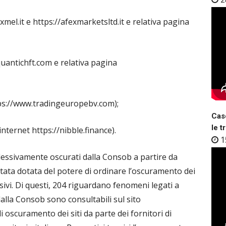
exmel.it e https://afexmarketsltd.it e relativa pagina
gquantichft.com e relativa pagina
tps://www.tradingeuropebv.com);
Case
le t
nternet https://nibble.finance).
1
plessivamente oscurati dalla Consob a partire da
stata dotata del potere di ordinare l’oscuramento dei
usivi. Di questi, 204 riguardano fenomeni legati a
dalla Consob sono consultabili sul sito
i oscuramento dei siti da parte dei fornitori di