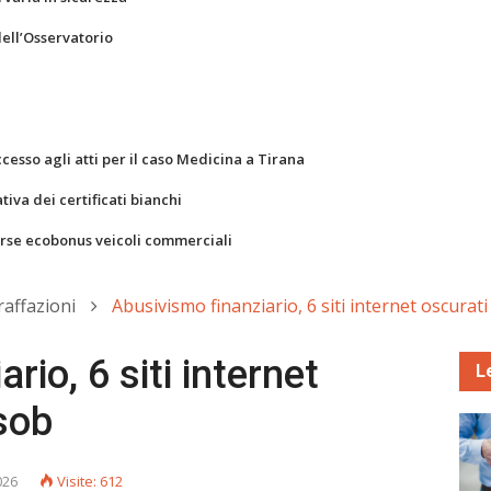
dell’Osservatorio
ccesso agli atti per il caso Medicina a Tirana
va dei certificati bianchi
orse ecobonus veicoli commerciali
raffazioni
Abusivismo finanziario, 6 siti internet oscurat
rio, 6 siti internet
L
sob
026
Visite: 612