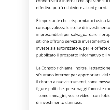
connettività a internet che operano sul t
effettivo potrà richiedere alcuni giorni.
È importante che i risparmiatori usino l
consapevolezza le scelte di investimen
imprescindibili per salvaguardare il propr
siti che offrono servizi di investimento e 
investe sia autorizzato e, per le offerte d
pubblicato il prospetto informativo o il 
La Consob richiama, inoltre, l’attenzion
sfruttano internet per appropriarsi del 
il ricorso a nuovi strumenti, come messagg
figure politiche, personaggi famosi e cont
- come immagini, voci o video - con l’obie
di investimento dannose.