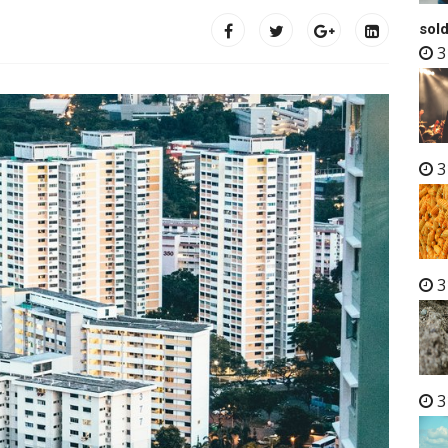
sold
3
3
3
3