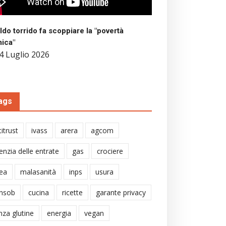
aldo torrido fa scoppiare la "povertà
mica"
4 Luglio 2026
ags
itrust
ivass
arera
agcom
enzia delle entrate
gas
crociere
ea
malasanità
inps
usura
nsob
cucina
ricette
garante privacy
nza glutine
energia
vegan