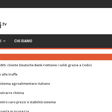
I
CHI SIAMO
MS: cliente Deutsche Bank riottiene i soldi grazie a Codici
 alle truffe
 sistema agroalimentare italiano
strarre chitina
ontro caro prezzi e stabilità sistema
rvarla in sicurezza