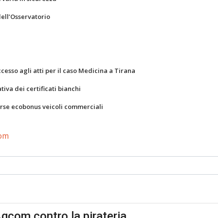
dell’Osservatorio
ccesso agli atti per il caso Medicina a Tirana
va dei certificati bianchi
orse ecobonus veicoli commerciali
com
gcom contro la pirateria