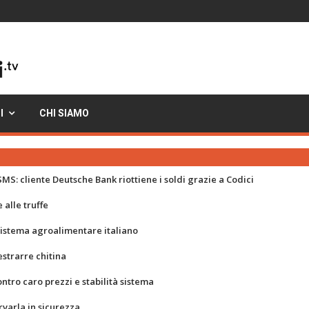
I
CHI SIAMO
MS: cliente Deutsche Bank riottiene i soldi grazie a Codici
 alle truffe
 sistema agroalimentare italiano
strarre chitina
ontro caro prezzi e stabilità sistema
rvarla in sicurezza