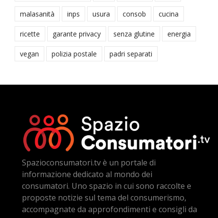
malasanità
inps
usura
consob
cucina
ricette
garante privacy
senza glutine
energia
vegan
polizia postale
padri separati
Spazioconsumatori.tv è un portale di
informazione dedicato al mondo dei
consumatori. Uno spazio in cui sono raccolte e
proposte notizie sul tema del consumerismo,
accompagnate da approfondimenti e consigli da