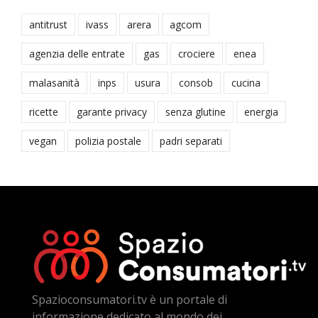
antitrust
ivass
arera
agcom
agenzia delle entrate
gas
crociere
enea
malasanità
inps
usura
consob
cucina
ricette
garante privacy
senza glutine
energia
vegan
polizia postale
padri separati
Spazioconsumatori.tv è un portale di
informazione dedicato al mondo dei