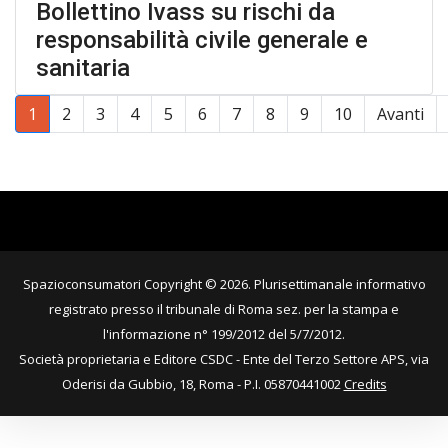
Bollettino Ivass su rischi da
responsabilità civile generale e
sanitaria
1
2
3
4
5
6
7
8
9
10
Avanti
Pagina 1 di 11
Spazioconsumatori Copyright © 2026. Plurisettimanale informativo
registrato presso il tribunale di Roma sez. per la stampa e
l'informazione n° 199/2012 del 5/7/2012.
Società proprietaria e Editore CSDC - Ente del Terzo Settore APS, via
Oderisi da Gubbio, 18, Roma - P.I. 05870441002
Credits