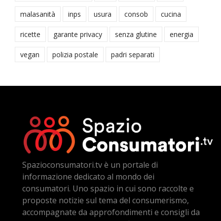
malasanità
inps
usura
consob
cucina
ricette
garante privacy
senza glutine
energia
vegan
polizia postale
padri separati
Spazioconsumatori.tv è un portale di
informazione dedicato al mondo dei
consumatori. Uno spazio in cui sono raccolte e
proposte notizie sul tema del consumerismo,
accompagnate da approfondimenti e consigli da