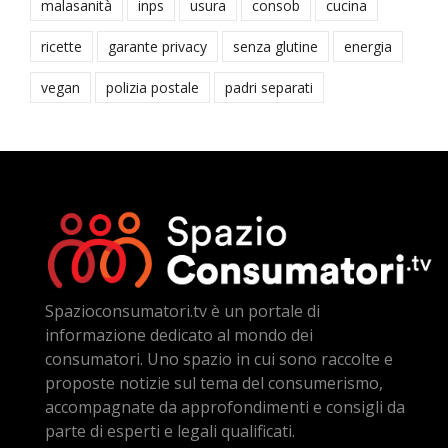
malasanità
inps
usura
consob
cucina
ricette
garante privacy
senza glutine
energia
vegan
polizia postale
padri separati
Spazioconsumatori.tv è un portale di
informazione dedicato al mondo dei
consumatori. Uno spazio in cui sono raccolte e
proposte notizie sul tema del consumerismo,
accompagnate da approfondimenti e consigli da
parte di esperti e legali qualificati.