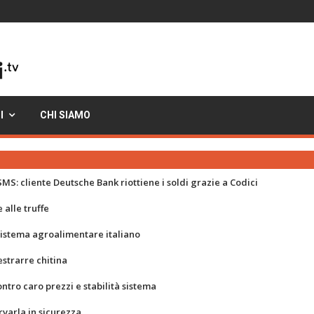
I
CHI SIAMO
MS: cliente Deutsche Bank riottiene i soldi grazie a Codici
 alle truffe
 sistema agroalimentare italiano
strarre chitina
ontro caro prezzi e stabilità sistema
rvarla in sicurezza