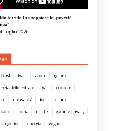
aldo torrido fa scoppiare la "povertà
mica"
4 Luglio 2026
ags
itrust
ivass
arera
agcom
enzia delle entrate
gas
crociere
ea
malasanità
inps
usura
nsob
cucina
ricette
garante privacy
nza glutine
energia
vegan