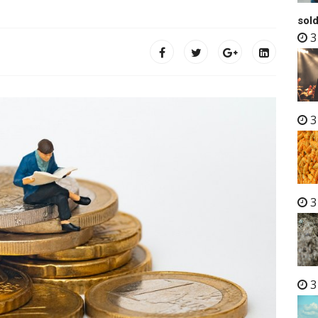
sold
3
3
3
3