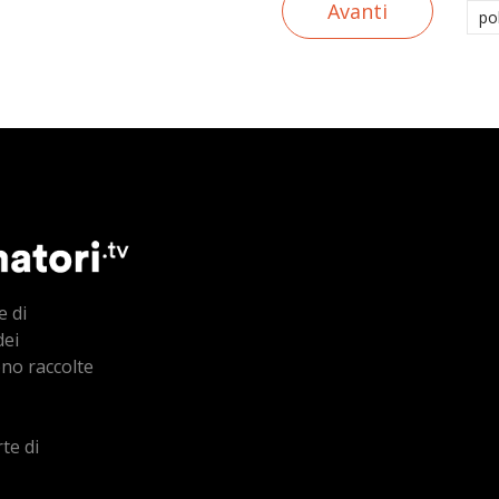
Avanti
po
e di
dei
ono raccolte
te di