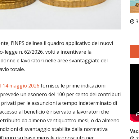
3
nte, l’INPS delinea il quadro applicativo dei nuovi
o-legge n. 62/2026, volti a incentivare la
, donne e lavoratori nelle aree svantaggiate del
vio totale.
l 14 maggio 2026
fornisce le prime indicazioni
 prevede un esonero del 100 per cento dei contributi
ro privati per le assunzioni a tempo indeterminato di
accesso al beneficio è riservato a lavoratori che
 retribuito da almeno ventiquattro mesi, o da almeno
ondizioni di svantaggio stabilite dalla normativa
Vaca
00 euro su base mensile riconosciuto per
2