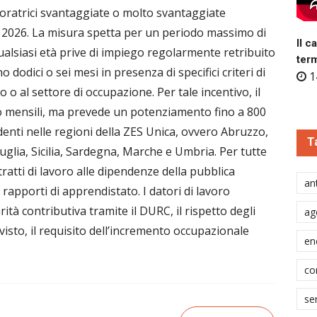
oratrici svantaggiate o molto svantaggiate
e 2026. La misura spetta per un periodo massimo di
Il c
alsiasi età prive di impiego regolarmente retribuito
ter
dodici o sei mesi in presenza di specifici criteri di
1
io o al settore di occupazione. Per tale incentivo, il
o mensili, ma prevede un potenziamento fino a 800
identi nelle regioni della ZES Unica, ovvero Abruzzo,
T
uglia, Sicilia, Sardegna, Marche e Umbria. Per tutte
tratti di lavoro alle dipendenze della pubblica
ant
rapporti di apprendistato. I datori di lavoro
ità contributiva tramite il DURC, il rispetto degli
ag
evisto, il requisito dell’incremento occupazionale
en
co
se