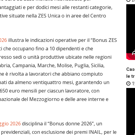
ntaggiati e per dodici mesi alle restanti categorie,
ive situate nella ZES Unica o in aree del Centro
2026
illustra le indicazioni operative per il “Bonus ZES
ati che occupano fino a 10 dipendenti e che
sso sedi o unità produttive ubicate nelle regioni
abria, Campania, Marche, Molise, Puglia, Sicilia,
Case
e è rivolta a lavoratori che abbiano compiuto
le t
upati da almeno ventiquattro mesi, garantendo un
1
 650 euro mensili per ciascun lavoratore, con
upazionale del Mezzogiorno e delle aree interne e
aggio 2026
disciplina il “Bonus donne 2026”, un
previdenziali, con esclusione dei premi INAIL, per le