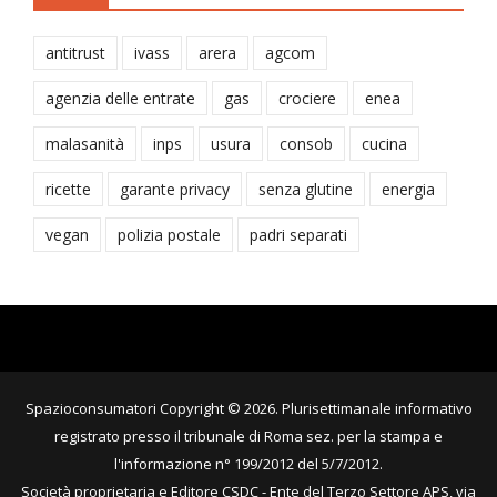
antitrust
ivass
arera
agcom
agenzia delle entrate
gas
crociere
enea
malasanità
inps
usura
consob
cucina
ricette
garante privacy
senza glutine
energia
vegan
polizia postale
padri separati
Spazioconsumatori Copyright © 2026. Plurisettimanale informativo
registrato presso il tribunale di Roma sez. per la stampa e
l'informazione n° 199/2012 del 5/7/2012.
Società proprietaria e Editore CSDC - Ente del Terzo Settore APS, via