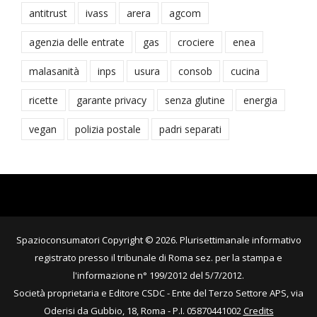
antitrust
ivass
arera
agcom
agenzia delle entrate
gas
crociere
enea
malasanità
inps
usura
consob
cucina
ricette
garante privacy
senza glutine
energia
vegan
polizia postale
padri separati
Spazioconsumatori Copyright © 2026. Plurisettimanale informativo
registrato presso il tribunale di Roma sez. per la stampa e
l'informazione n° 199/2012 del 5/7/2012.
Società proprietaria e Editore CSDC - Ente del Terzo Settore APS, via
Oderisi da Gubbio, 18, Roma - P.I. 05870441002
Credits