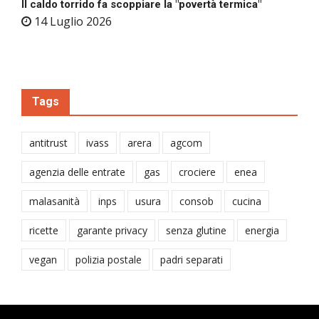
Il caldo torrido fa scoppiare la "povertà termica"
14 Luglio 2026
Tags
antitrust
ivass
arera
agcom
agenzia delle entrate
gas
crociere
enea
malasanità
inps
usura
consob
cucina
ricette
garante privacy
senza glutine
energia
vegan
polizia postale
padri separati