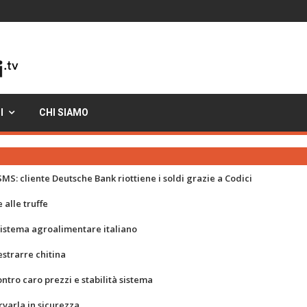
I
CHI SIAMO
MS: cliente Deutsche Bank riottiene i soldi grazie a Codici
 alle truffe
 sistema agroalimentare italiano
strarre chitina
ontro caro prezzi e stabilità sistema
rvarla in sicurezza