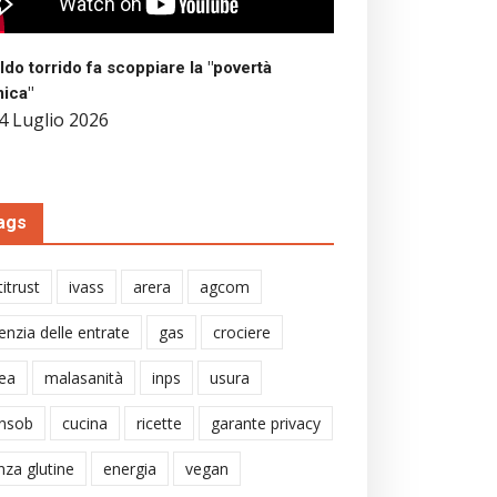
aldo torrido fa scoppiare la "povertà
mica"
4 Luglio 2026
ags
itrust
ivass
arera
agcom
enzia delle entrate
gas
crociere
ea
malasanità
inps
usura
nsob
cucina
ricette
garante privacy
nza glutine
energia
vegan