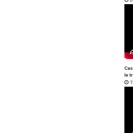
Case
le t
1