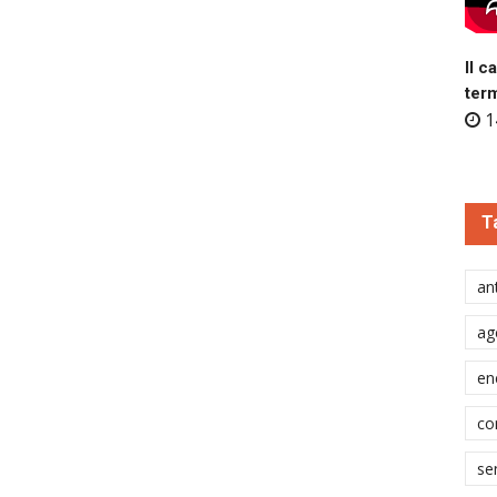
Il c
ter
1
T
ant
ag
en
co
se