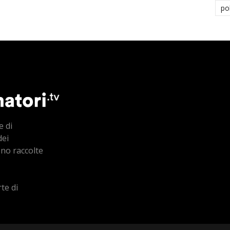
po
e di
dei
ono raccolte
te di