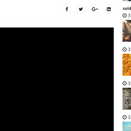
sold
3
3
3
3