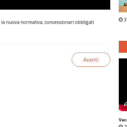
3
no la nuova normativa, concessionari obbligati
Avanti
Vaca
2