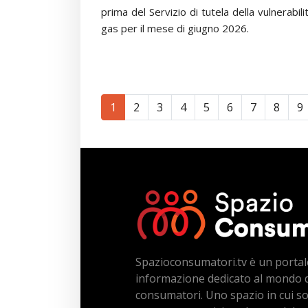
prima del Servizio di tutela della vulnerabili
gas per il mese di giugno 2026.
1
2
3
4
5
6
7
8
9
Spazioconsumatori.tv è un portal
informazione dedicato al mondo 
consumatori. Uno spazio in cui s