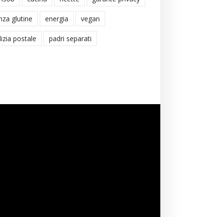
nza glutine
energia
vegan
lizia postale
padri separati