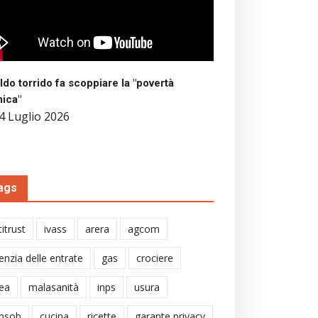
aldo torrido fa scoppiare la "povertà
mica"
4 Luglio 2026
ags
itrust
ivass
arera
agcom
enzia delle entrate
gas
crociere
ea
malasanità
inps
usura
nsob
cucina
ricette
garante privacy