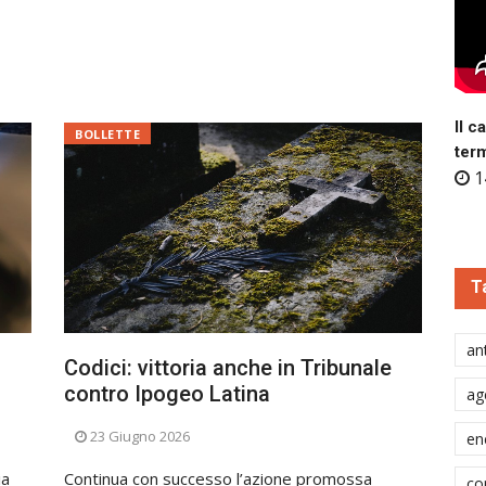
Il c
BOLLETTE
ter
1
T
ant
Codici: vittoria anche in Tribunale
contro Ipogeo Latina
ag
23 Giugno 2026
en
ia
Continua con successo l’azione promossa
co