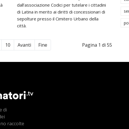
tà
dall’associazione Codici per tutelare i cittadini
se
di Latina in merito ai diritti di concessionari di
sepolture presso il Cimitero Urbano della
po
città.
10
Avanti
Fine
Pagina 1 di 55
e di
dei
ono raccolte