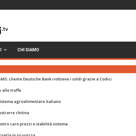
I
CHI SIAMO
MS: cliente Deutsche Bank riottiene i soldi grazie a Codici
 alle truffe
 sistema agroalimentare italiano
strarre chitina
ontro caro prezzi e stabilità sistema
rvarla in sicurezza