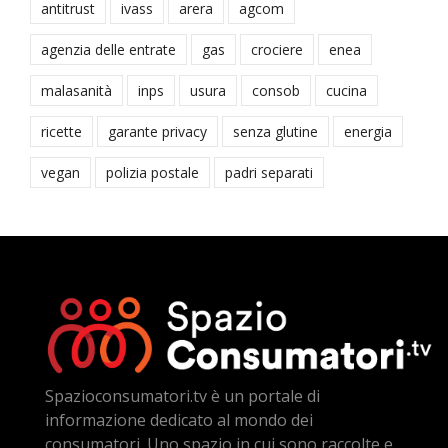
antitrust
ivass
arera
agcom
agenzia delle entrate
gas
crociere
enea
malasanità
inps
usura
consob
cucina
ricette
garante privacy
senza glutine
energia
vegan
polizia postale
padri separati
Spazioconsumatori.tv è un portale di
informazione dedicato al mondo dei
consumatori. Uno spazio in cui sono raccolte e