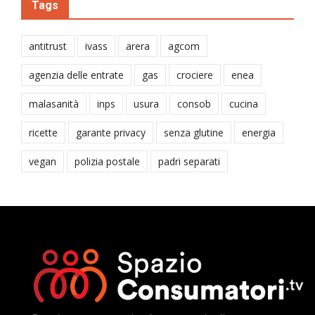
Tags
antitrust
ivass
arera
agcom
agenzia delle entrate
gas
crociere
enea
malasanità
inps
usura
consob
cucina
ricette
garante privacy
senza glutine
energia
vegan
polizia postale
padri separati