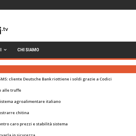
I
CHI SIAMO
MS: cliente Deutsche Bank riottiene i soldi grazie a Codici
 alle truffe
 sistema agroalimentare italiano
strarre chitina
ontro caro prezzi e stabilità sistema
rvarla in sicurezza