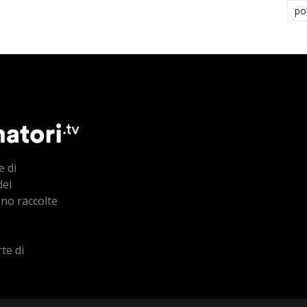
po
e di
dei
ono raccolte
te di