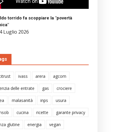
aldo torrido fa scoppiare la "povertà
mica"
4 Luglio 2026
ags
itrust
ivass
arera
agcom
enzia delle entrate
gas
crociere
ea
malasanità
inps
usura
nsob
cucina
ricette
garante privacy
nza glutine
energia
vegan