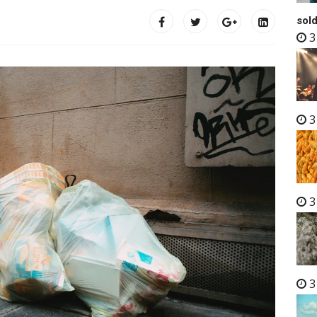
sold
3
3
3
3