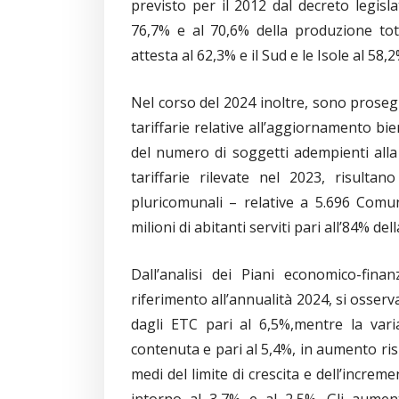
previsto per il 2012 dal decreto legisla
76,7% e al 70,6% della produzione tota
attesta al 62,3% e il Sud e le Isole al 58,2
Nel corso del 2024 inoltre, sono prosegui
tariffarie relative all’aggiornamento bi
del numero di soggetti adempienti alla 
tariffarie rilevate nel 2023, risult
pluricomunali – relative a 5.696 Comun
milioni di abitanti serviti pari all’84% d
Dall’analisi dei Piani economico-finan
riferimento all’annualità 2024, si osserv
dagli ETC pari al 6,5%,mentre la variaz
contenuta e pari al 5,4%, in aumento ris
medi del limite di crescita e dell’increme
intorno al 3,7% e al 2,5%. Gli aument