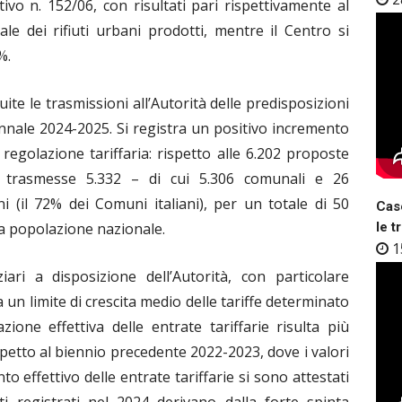
tivo n. 152/06, con risultati pari rispettivamente al
le dei rifiuti urbani prodotti, mentre il Centro si
%.
te le trasmissioni all’Autorità delle predisposizioni
ennale 2024-2025. Si registra un positivo incremento
regolazione tariffaria: rispetto alle 6.202 proposte
ano trasmesse 5.332 – di cui 5.306 comunali e 26
i (il 72% dei Comuni italiani), per un totale di 50
Case
ella popolazione nazionale.
le t
1
ziari a disposizione dell’Autorità, con particolare
a un limite di crescita medio delle tariffe determinato
ione effettiva delle entrate tariffarie risulta più
petto al biennio precedente 2022-2023, dove i valori
nto effettivo delle entrate tariffarie si sono attestati
i registrati nel 2024 derivano dalla forte spinta