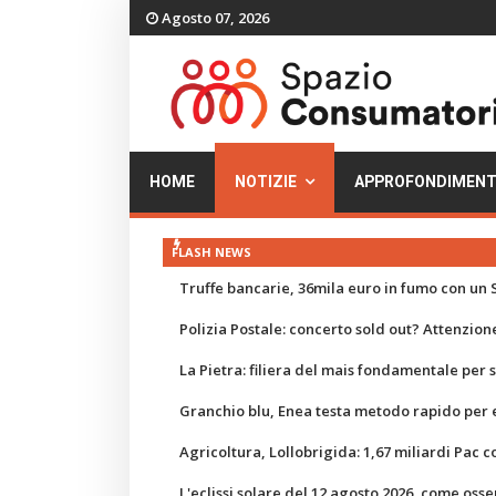
Agosto 07, 2026
HOME
NOTIZIE
APPROFONDIMENT
FLASH NEWS
Truffe bancarie, 36mila euro in fumo con un S
Polizia Postale: concerto sold out? Attenzione
La Pietra: filiera del mais fondamentale per
Granchio blu, Enea testa metodo rapido per e
Agricoltura, Lollobrigida: 1,67 miliardi Pac c
L'eclissi solare del 12 agosto 2026, come osse