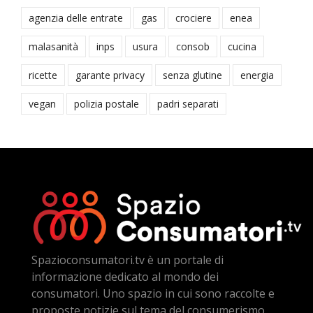
agenzia delle entrate
gas
crociere
enea
malasanità
inps
usura
consob
cucina
ricette
garante privacy
senza glutine
energia
vegan
polizia postale
padri separati
Spazioconsumatori.tv è un portale di
informazione dedicato al mondo dei
consumatori. Uno spazio in cui sono raccolte e
proposte notizie sul tema del consumerismo,