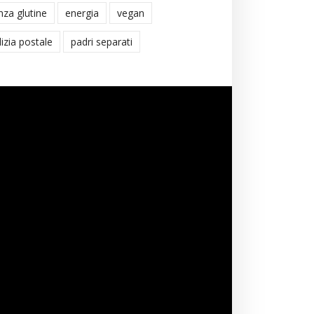
nza glutine
energia
vegan
lizia postale
padri separati