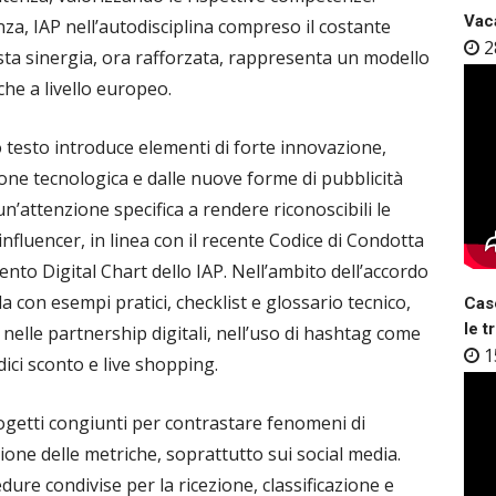
Vaca
a, IAP nell’autodisciplina compreso il costante
2
ta sinergia, ora rafforzata, rappresenta un modello
he a livello europeo.
o testo introduce elementi di forte innovazione,
ione tecnologica e dalle nuove forme di pubblicità
 un’attenzione specifica a rendere riconoscibili le
nfluencer, in linea con il recente Codice di Condotta
nto Digital Chart dello IAP. Nell’ambito dell’accordo
a con esempi pratici, checklist e glossario tecnico,
Case
le t
nelle partnership digitali, nell’uso di hashtag come
1
odici sconto e live shopping.
getti congiunti per contrastare fenomeni di
ione delle metriche, soprattutto sui social media.
dure condivise per la ricezione, classificazione e