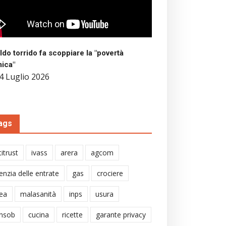
aldo torrido fa scoppiare la "povertà
mica"
4 Luglio 2026
ags
itrust
ivass
arera
agcom
enzia delle entrate
gas
crociere
ea
malasanità
inps
usura
nsob
cucina
ricette
garante privacy