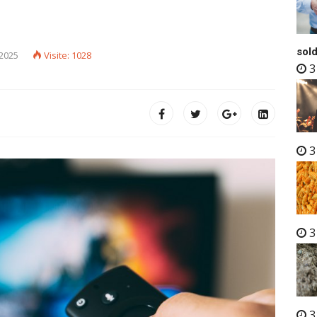
sold
2025
Visite: 1028
3
3
3
3