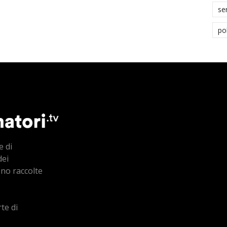
se
po
e di
dei
ono raccolte
te di