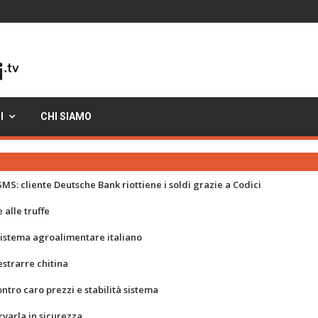
I
CHI SIAMO
MS: cliente Deutsche Bank riottiene i soldi grazie a Codici
 alle truffe
 sistema agroalimentare italiano
strarre chitina
ontro caro prezzi e stabilità sistema
rvarla in sicurezza