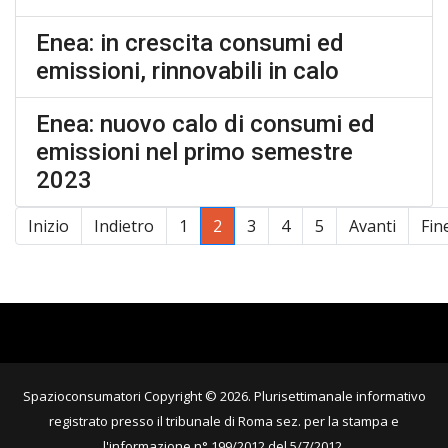
Enea: in crescita consumi ed
emissioni, rinnovabili in calo
Enea: nuovo calo di consumi ed
emissioni nel primo semestre
2023
Inizio
Indietro
1
2
3
4
5
Avanti
Fin
Pagina 2 di 5
Spazioconsumatori Copyright © 2026. Plurisettimanale informativo
registrato presso il tribunale di Roma sez. per la stampa e
l'informazione n° 199/2012 del 5/7/2012.