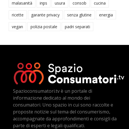
malasanità
inps
usura
consob
cucina
ricette
garante privacy
senza glutine
energia
vegan
polizia postale
padri separati
Spazioconsumatori.tv è un portale di
informazione dedicato al mondo dei
consumatori. Uno spazio in cui sono raccolte e
proposte notizie sul tema del consumerismo,
accompagnate da approfondimenti e consigli da
parte di esperti e legali qualificati.