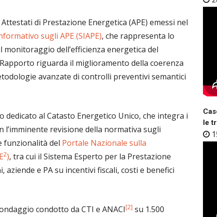
di Attestati di Prestazione Energetica (APE) emessi nel
nformativo sugli APE (SIAPE)
, che rappresenta lo
l monitoraggio dell’efficienza energetica del
l Rapporto riguarda il miglioramento della coerenza
metodologie avanzate di controlli preventivi semantici
Case
 dedicato al Catasto Energetico Unico, che integra i
le t
con l’imminente revisione della normativa sugli
1
ve funzionalità del
Portale Nazionale sulla
2
E
)
, tra cui il Sistema Esperto per la Prestazione
 aziende e PA su incentivi fiscali, costi e benefici
[2]
del sondaggio condotto da CTI e ANACI
su 1.500