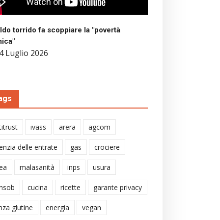
aldo torrido fa scoppiare la "povertà
mica"
4 Luglio 2026
ags
itrust
ivass
arera
agcom
enzia delle entrate
gas
crociere
ea
malasanità
inps
usura
nsob
cucina
ricette
garante privacy
nza glutine
energia
vegan