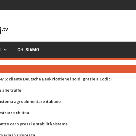
I
CHI SIAMO
MS: cliente Deutsche Bank riottiene i soldi grazie a Codici
 alle truffe
 sistema agroalimentare italiano
strarre chitina
ontro caro prezzi e stabilità sistema
rvarla in sicurezza