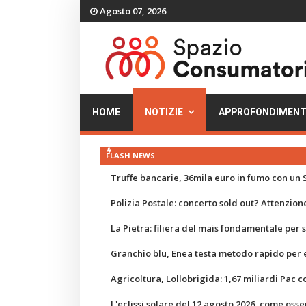
Agosto 07, 2026
HOME
NOTIZIE
APPROFONDIMENT
FLASH NEWS
Truffe bancarie, 36mila euro in fumo con un S
Polizia Postale: concerto sold out? Attenzione
La Pietra: filiera del mais fondamentale per
Granchio blu, Enea testa metodo rapido per e
Agricoltura, Lollobrigida: 1,67 miliardi Pac c
L'eclissi solare del 12 agosto 2026, come osse