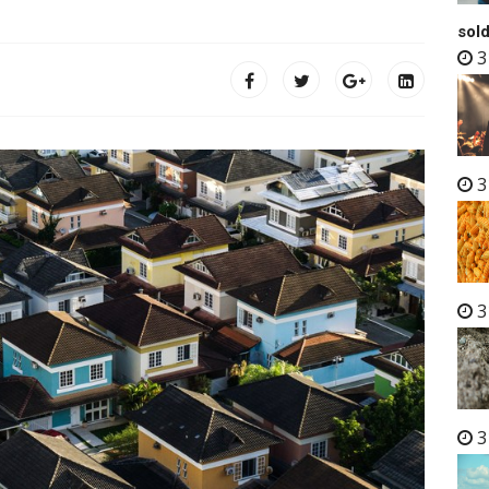
sold
3
3
3
3