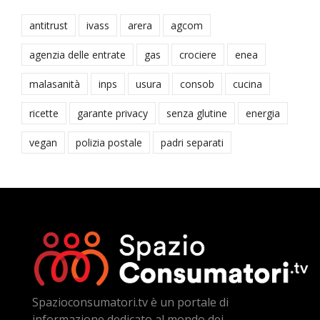
antitrust
ivass
arera
agcom
agenzia delle entrate
gas
crociere
enea
malasanità
inps
usura
consob
cucina
ricette
garante privacy
senza glutine
energia
vegan
polizia postale
padri separati
Spazioconsumatori.tv è un portale di
informazione dedicato al mondo dei