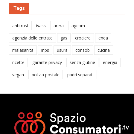
Tags
antitrust
ivass
arera
agcom
agenzia delle entrate
gas
crociere
enea
malasanità
inps
usura
consob
cucina
ricette
garante privacy
senza glutine
energia
vegan
polizia postale
padri separati