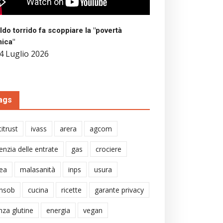
aldo torrido fa scoppiare la "povertà
mica"
4 Luglio 2026
ags
itrust
ivass
arera
agcom
enzia delle entrate
gas
crociere
ea
malasanità
inps
usura
nsob
cucina
ricette
garante privacy
nza glutine
energia
vegan