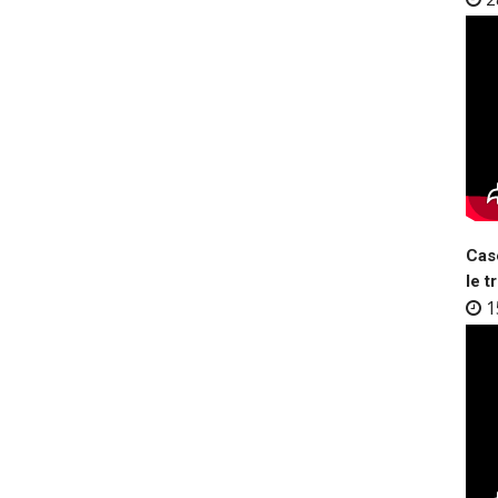
Case
le t
1