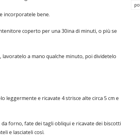
po
 e incorporatele bene.
ntenitore coperto per una 30ina di minuti, o più se
, lavoratelo a mano qualche minuto, poi dividetelo
o leggermente e ricavate 4 strisce alte circa 5 cm e
 da forno, fate dei tagli obliqui e ricavate dei biscotti
li e lasciateli così.