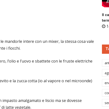
Il c
ter
1
 le mandorle intere con un mixer, la stessa cosa vale
e i fiocchi.
T
o, l’olio e l’uovo e sbattete con le fruste elettriche
ant
ag
lievito e la zucca cotta (io al vapore o nel microonde)
en
co
n impasto amalgamato e liscio ma se dovesse
se
di latte vegetale.