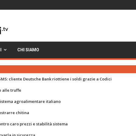
I
CHI SIAMO
MS: cliente Deutsche Bank riottiene i soldi grazie a Codici
 alle truffe
 sistema agroalimentare italiano
strarre chitina
ontro caro prezzi e stabilità sistema
rvarla in sicurezza