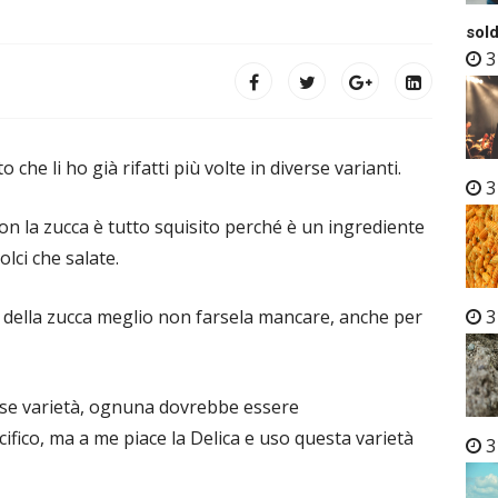
sold
3
 che li ho già rifatti più volte in diverse varianti.
3
on la zucca è tutto squisito perché è un ingrediente
lci che salate.
e della zucca meglio non farsela mancare, anche per
3
rse varietà, ognuna dovrebbe essere
ifico, ma a me piace la Delica e uso questa varietà
3