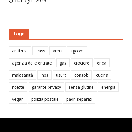
14 Luglio 2026
Tags
antitrust
ivass
arera
agcom
agenzia delle entrate
gas
crociere
enea
malasanità
inps
usura
consob
cucina
ricette
garante privacy
senza glutine
energia
vegan
polizia postale
padri separati