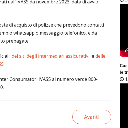
urati dall’IVASS da novembre 2023, data di avvio
ste di acquisto di polizze che prevedono contatti
sempio whatsapp o messaggio telefonico, e da
ito prepagate.
ficiali
dei siti degli intermediari assicurativi
e
delle
SS
.
Case
le t
 Center Consumatori IVASS al numero verde 800-
1
0.
Avanti