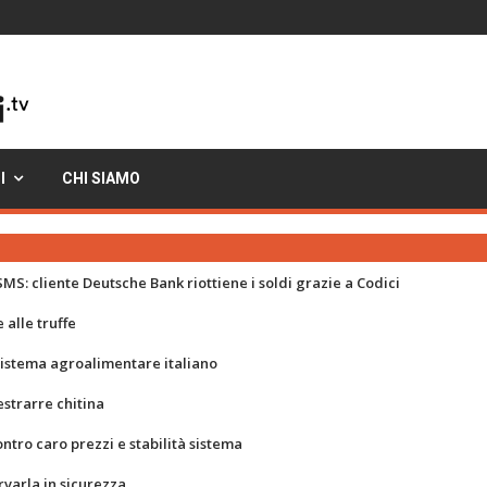
I
CHI SIAMO
MS: cliente Deutsche Bank riottiene i soldi grazie a Codici
 alle truffe
 sistema agroalimentare italiano
strarre chitina
ontro caro prezzi e stabilità sistema
rvarla in sicurezza