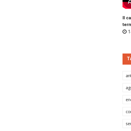
Il c
ter
1
T
ant
ag
en
co
se