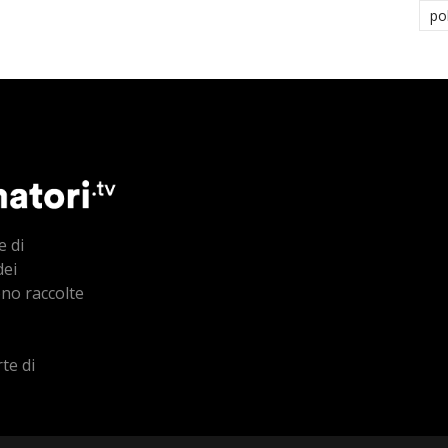
po
e di
dei
ono raccolte
te di