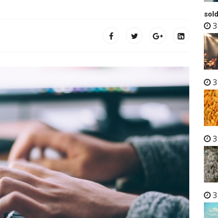
sold
3
3
3
3