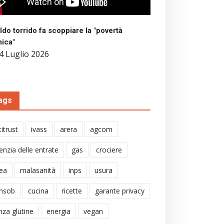
aldo torrido fa scoppiare la "povertà
mica"
4 Luglio 2026
ags
itrust
ivass
arera
agcom
enzia delle entrate
gas
crociere
ea
malasanità
inps
usura
nsob
cucina
ricette
garante privacy
nza glutine
energia
vegan