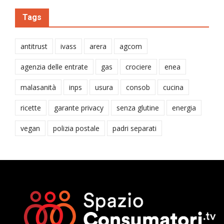
Tags
antitrust
ivass
arera
agcom
agenzia delle entrate
gas
crociere
enea
malasanità
inps
usura
consob
cucina
ricette
garante privacy
senza glutine
energia
vegan
polizia postale
padri separati