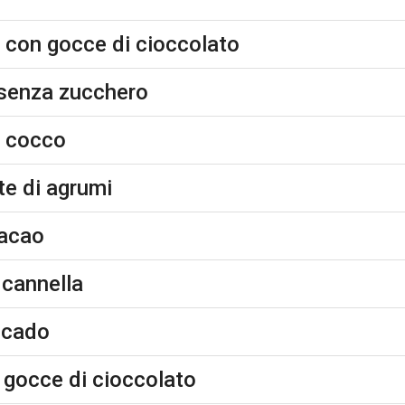
e con gocce di cioccolato
o senza zucchero
e cocco
te di agrumi
cacao
a cannella
vocado
n gocce di cioccolato