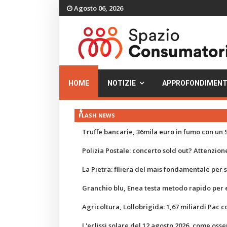
Agosto 06, 2026
HOME
NOTIZIE
APPROFONDIMENT
FLASH NEWS
Truffe bancarie, 36mila euro in fumo con un S
Polizia Postale: concerto sold out? Attenzione
La Pietra: filiera del mais fondamentale per
Granchio blu, Enea testa metodo rapido per e
Agricoltura, Lollobrigida: 1,67 miliardi Pac c
L'eclissi solare del 12 agosto 2026, come osse