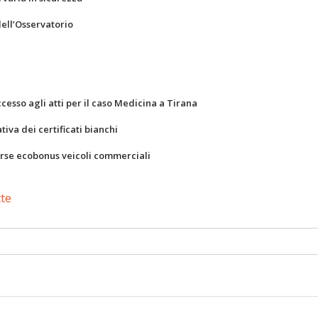
dell’Osservatorio
ccesso agli atti per il caso Medicina a Tirana
va dei certificati bianchi
orse ecobonus veicoli commerciali
tte