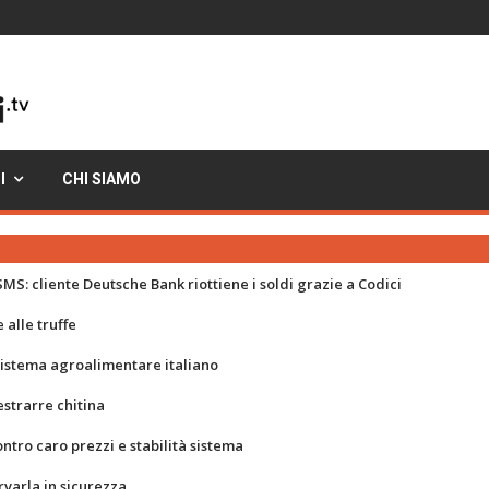
I
CHI SIAMO
MS: cliente Deutsche Bank riottiene i soldi grazie a Codici
 alle truffe
 sistema agroalimentare italiano
strarre chitina
ontro caro prezzi e stabilità sistema
rvarla in sicurezza