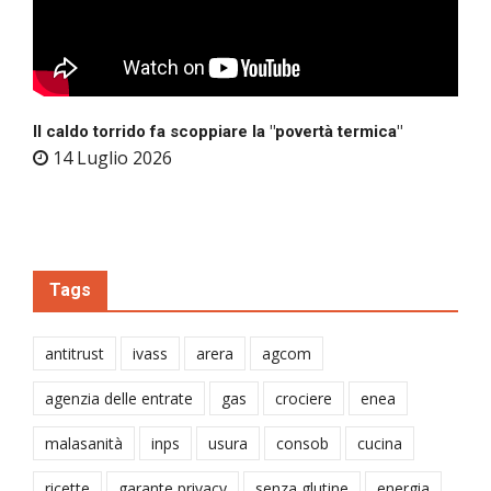
Il caldo torrido fa scoppiare la "povertà termica"
14 Luglio 2026
Tags
antitrust
ivass
arera
agcom
agenzia delle entrate
gas
crociere
enea
malasanità
inps
usura
consob
cucina
ricette
garante privacy
senza glutine
energia