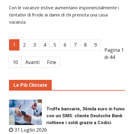
Con le vacanze estive aumentano esponenzialmente i
tentativi di frode ai danni di chi prenota una casa
vacanza.
1
2
3
4
5
6
7
8
9
Pagina 1
di 44
10
Avanti
Fine
Le Più Cliccate
Truffe bancarie, 36mila euro in fumo
con un SMS: cliente Deutsche Bank
riottiene i soldi grazie a Codici
31 Luglio 2026