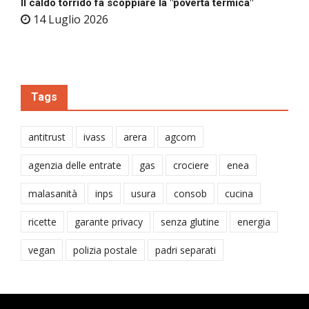
Il caldo torrido fa scoppiare la "povertà termica"
14 Luglio 2026
Tags
antitrust
ivass
arera
agcom
agenzia delle entrate
gas
crociere
enea
malasanità
inps
usura
consob
cucina
ricette
garante privacy
senza glutine
energia
vegan
polizia postale
padri separati