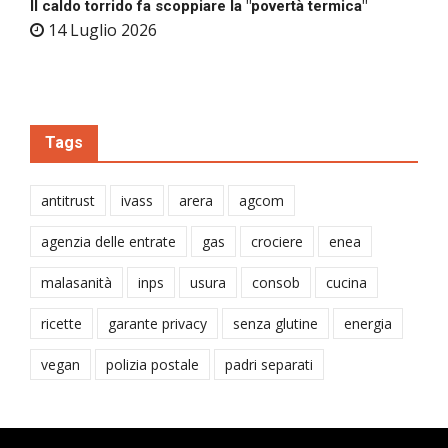
Il caldo torrido fa scoppiare la "povertà termica"
14 Luglio 2026
Tags
antitrust
ivass
arera
agcom
agenzia delle entrate
gas
crociere
enea
malasanità
inps
usura
consob
cucina
ricette
garante privacy
senza glutine
energia
vegan
polizia postale
padri separati