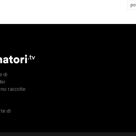
po
e di
dei
ono raccolte
te di