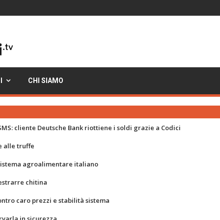
I
CHI SIAMO
MS: cliente Deutsche Bank riottiene i soldi grazie a Codici
 alle truffe
 sistema agroalimentare italiano
strarre chitina
ontro caro prezzi e stabilità sistema
rvarla in sicurezza