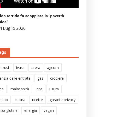
aldo torrido fa scoppiare la "povertà
mica"
4 Luglio 2026
ags
itrust
ivass
arera
agcom
enzia delle entrate
gas
crociere
ea
malasanità
inps
usura
nsob
cucina
ricette
garante privacy
nza glutine
energia
vegan