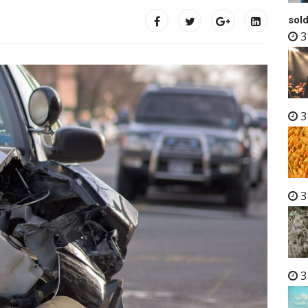
sold
3
3
3
3