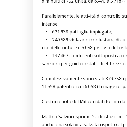
diminuiti di 752 unità, da 6.470 a 5.718 (-
Parallelamente, le attività di controllo s
intense:
• 621.938 pattuglie impiegate;
• 249.589 violazioni contestate, di cui 
uso delle cinture e 6.058 per uso del cell
• 137.467 conducenti sottoposti a contr
sanzioni per guida in stato di ebbrezza e
Complessivamente sono stati 379.358 i p
11.558 patenti di cui 6.058 (la maggior pa
Così una nota del Mit con dati forniti dal
Matteo Salvini esprime “soddisfazione”: 
anche una sola vita salvata rispetto al 