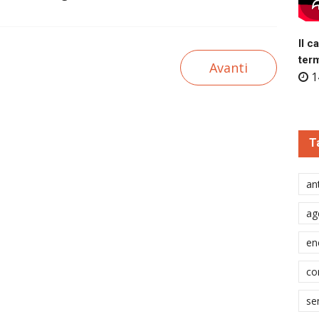
Il c
ter
Avanti
1
T
ant
ag
en
co
se