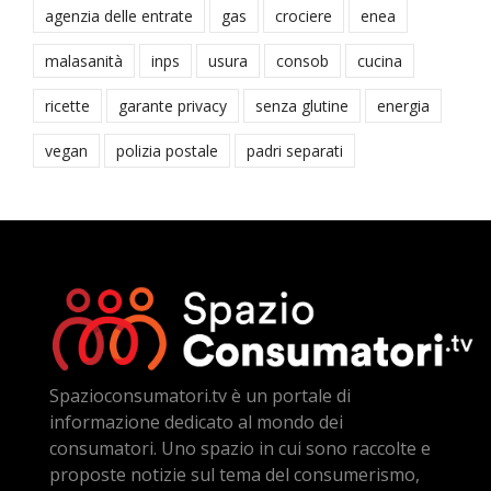
agenzia delle entrate
gas
crociere
enea
malasanità
inps
usura
consob
cucina
ricette
garante privacy
senza glutine
energia
vegan
polizia postale
padri separati
Spazioconsumatori.tv è un portale di
informazione dedicato al mondo dei
consumatori. Uno spazio in cui sono raccolte e
proposte notizie sul tema del consumerismo,