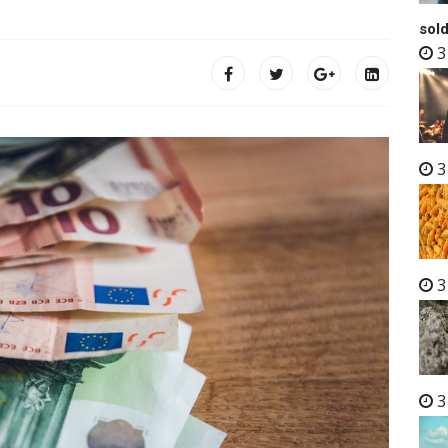
sold
3
3
3
3