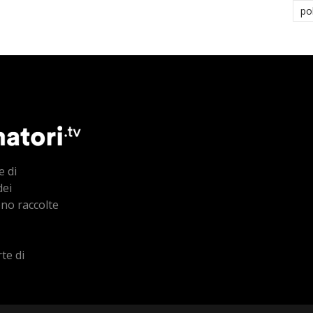
po
e di
dei
ono raccolte
te di