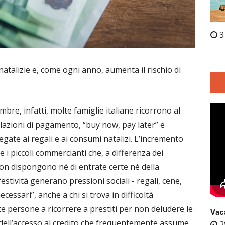
3
 natalizie e, come ogni anno, aumenta il rischio di
bre, infatti, molte famiglie italiane ricorrono al
ilazioni di pagamento, “buy now, pay later” e
legate ai regali e ai consumi natalizi. L’incremento
e i piccoli commercianti che, a differenza dei
non dispongono né di entrate certe né della
festività generano pressioni sociali - regali, cene,
essari”, anche a chi si trova in difficoltà
e persone a ricorrere a prestiti per non deludere le
Vaca
ell’accesso al credito che frequentemente assume
2