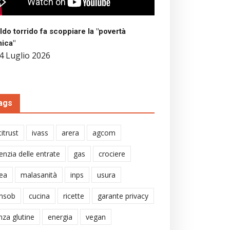
aldo torrido fa scoppiare la "povertà
mica"
4 Luglio 2026
ags
itrust
ivass
arera
agcom
enzia delle entrate
gas
crociere
ea
malasanità
inps
usura
nsob
cucina
ricette
garante privacy
nza glutine
energia
vegan