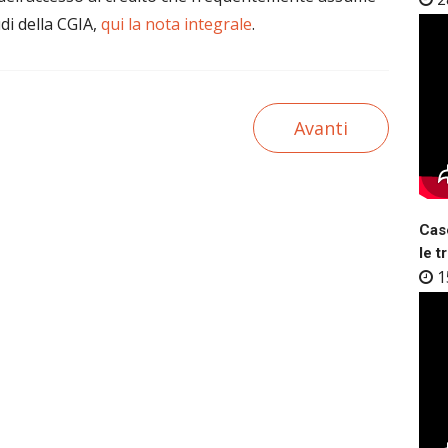
udi della CGIA,
qui la nota integrale
.
Avanti
Case
le t
1