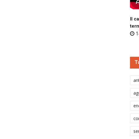
Il c
ter
1
T
ant
ag
en
co
se