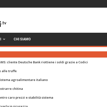
I
CHI SIAMO
MS: cliente Deutsche Bank riottiene i soldi grazie a Codici
 alle truffe
 sistema agroalimentare italiano
strarre chitina
ontro caro prezzi e stabilità sistema
rvarla in sicurezza