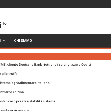
I
CHI SIAMO
MS: cliente Deutsche Bank riottiene i soldi grazie a Codici
 alle truffe
 sistema agroalimentare italiano
strarre chitina
ontro caro prezzi e stabilità sistema
rvarla in sicurezza