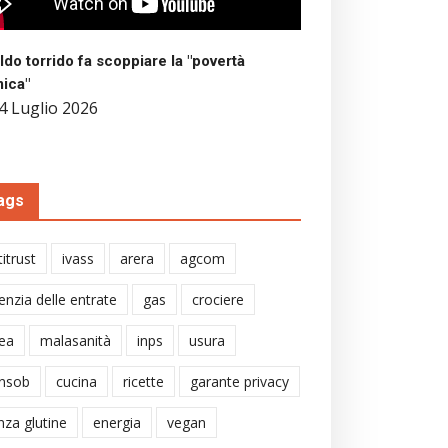
aldo torrido fa scoppiare la "povertà
mica"
4 Luglio 2026
ags
itrust
ivass
arera
agcom
enzia delle entrate
gas
crociere
ea
malasanità
inps
usura
nsob
cucina
ricette
garante privacy
nza glutine
energia
vegan