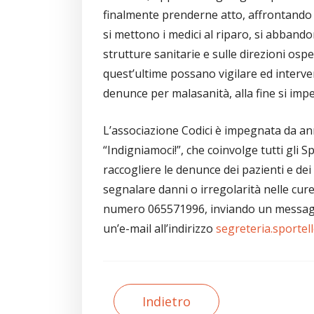
finalmente prenderne atto, affrontando i
si mettono i medici al riparo, si abbandon
strutture sanitarie e sulle direzioni os
quest’ultime possano vigilare ed interven
denunce per malasanità, alla fine si imped
L’associazione Codici è impegnata da an
“Indigniamoci!”, che coinvolge tutti gli S
raccogliere le denunce dei pazienti e dei 
segnalare danni o irregolarità nelle cure
numero 065571996, inviando un messag
un’e-mail all’indirizzo
segreteria.sportel
Indietro