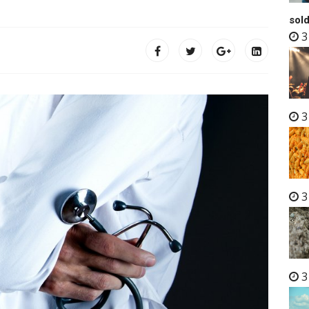
sold
3
3
3
3