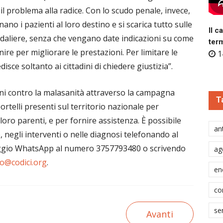
l problema alla radice. Con lo scudo penale, invece,
ano i pazienti al loro destino e si scarica tutto sulle
Il c
pedaliere, senza che vengano date indicazioni su come
ter
ire per migliorare le prestazioni. Per limitare le
1
isce soltanto ai cittadini di chiedere giustizia”.
ni contro la malasanità attraverso la campagna
T
portelli presenti sul territorio nazionale per
loro parenti, e per fornire assistenza. È possibile
ant
, negli interventi o nelle diagnosi telefonando al
gio WhatsApp al numero 3757793480 o scrivendo
ag
lo@codici.org
.
en
co
se
Avanti