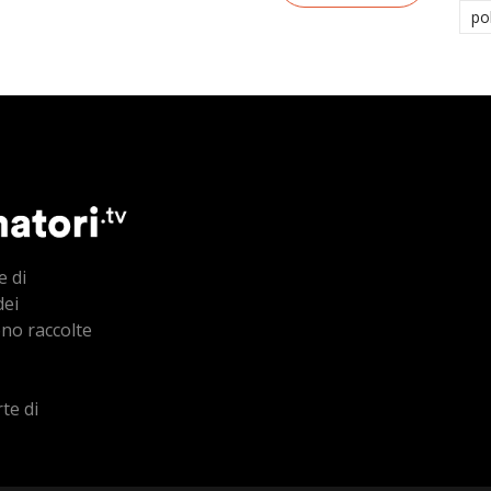
po
e di
dei
ono raccolte
te di