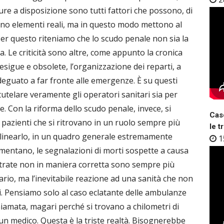
ure a disposizione sono tutti fattori che possono, di
sono elementi reali, ma in questo modo mettono al
 Per questo riteniamo che lo scudo penale non sia la
a. Le criticità sono altre, come appunto la cronica
esigue e obsolete, l’organizzazione dei reparti, a
deguato a far fronte alle emergenze. È su questi
tutelare veramente gli operatori sanitari sia per
te. Con la riforma dello scudo penale, invece, si
Case
 i pazienti che si ritrovano in un ruolo sempre più
le t
olinearlo, in un quadro generale estremamente
1
entano, le segnalazioni di morti sospette a causa
istrate non in maniera corretta sono sempre più
rio, ma l’inevitabile reazione ad una sanità che non
li. Pensiamo solo al caso eclatante delle ambulanze
hiamata, magari perché si trovano a chilometri di
un medico. Questa è la triste realtà. Bisognerebbe