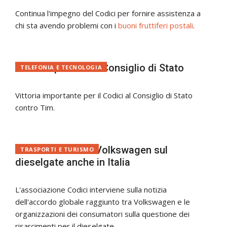
Continua l'impegno del Codici per fornire assistenza a
chi sta avendo problemi con i
buoni fruttiferi postali
.
Fci: Tim punita dal Consiglio di Stato
TELEFONIA E TECNOLOGIA
Vittoria importante per il Codici al Consiglio di Stato
contro Tim.
Codici: l'accordo Volkswagen sul
TRASPORTI E TURISMO
dieselgate anche in Italia
L'associazione Codici interviene sulla notizia
dell'accordo globale raggiunto tra Volkswagen e le
organizzazioni dei consumatori sulla questione dei
risarcimenti per il dieselgate.