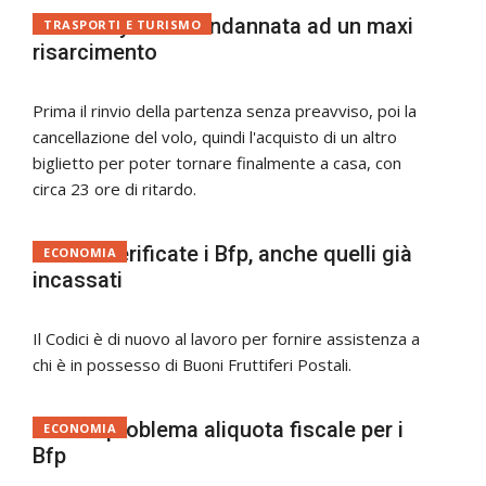
Codici: Ryanair condannata ad un maxi
TRASPORTI E TURISMO
risarcimento
Prima il rinvio della partenza senza preavviso, poi la
cancellazione del volo, quindi l'acquisto di un altro
biglietto per poter tornare finalmente a casa, con
circa 23 ore di ritardo.
Codici: verificate i Bfp, anche quelli già
ECONOMIA
incassati
Il Codici è di nuovo al lavoro per fornire assistenza a
chi è in possesso di Buoni Fruttiferi Postali.
Codici: problema aliquota fiscale per i
ECONOMIA
Bfp