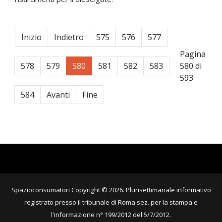
Inizio
Indietro
575
576
577
Pagina
578
579
580
581
582
583
580 di
593
584
Avanti
Fine
Spazioconsumatori Copyright © 2026. Plurisettimanale informativo
registrato presso il tribunale di Roma sez. per la stampa e
l'informazione n° 199/2012 del 5/7/2012.