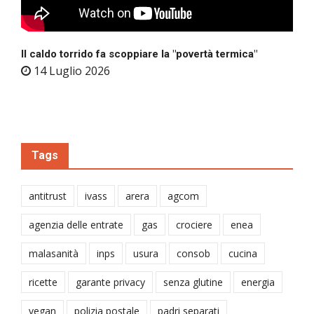
Il caldo torrido fa scoppiare la "povertà termica"
14 Luglio 2026
Tags
antitrust
ivass
arera
agcom
agenzia delle entrate
gas
crociere
enea
malasanità
inps
usura
consob
cucina
ricette
garante privacy
senza glutine
energia
vegan
polizia postale
padri separati