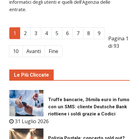
informatici degli utenti e quelli dell’Agenzia delle
entrate.
1
2
3
4
5
6
7
8
9
Pagina 1
di 93
10
Avanti
Fine
Le Più Cliccate
Truffe bancarie, 36mila euro in fumo
con un SMS: cliente Deutsche Bank
riottiene i soldi grazie a Codici
31 Luglio 2026
Polizia Postale: concerto sold out?