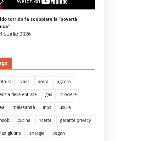
aldo torrido fa scoppiare la "povertà
mica"
4 Luglio 2026
ags
itrust
ivass
arera
agcom
enzia delle entrate
gas
crociere
ea
malasanità
inps
usura
nsob
cucina
ricette
garante privacy
nza glutine
energia
vegan