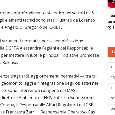
ito un approfondimento statistico nei settori oil &
Il c
li elementi tecnici sono stati illustrati da Lorenzo
ter
) e Angelo Di Gregorio del CRIET.
1
i strumenti normativi per la semplificazione
della DGFTA Alessandra Fagiani e del Responsabile
T
 per mettere in luce le principali iniziative promosse
s Release.
ant
denza traguardi, aggiornamenti normativi — tra cui
ag
geomonitoraggi e l'integrazione degli obiettivi nel
en
co: sono intervenuti i dirigenti del MASE
il direttore Ambiente di INGV Fabrizio Buongiorno,
co
Cotana, il Responsabile Affari Regolatori del GSE
se
rse Francesca Zarri, il Responsabile Operativo Gas