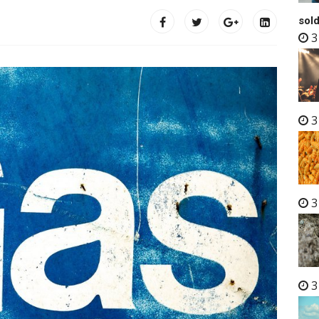
sold
3
3
3
3