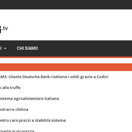
I
CHI SIAMO
MS: cliente Deutsche Bank riottiene i soldi grazie a Codici
 alle truffe
 sistema agroalimentare italiano
strarre chitina
ontro caro prezzi e stabilità sistema
rvarla in sicurezza