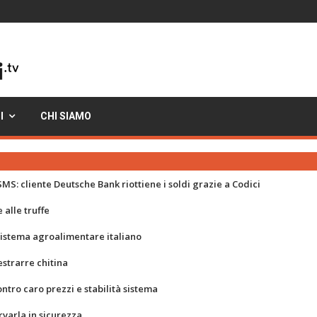
I
CHI SIAMO
MS: cliente Deutsche Bank riottiene i soldi grazie a Codici
 alle truffe
 sistema agroalimentare italiano
strarre chitina
ontro caro prezzi e stabilità sistema
rvarla in sicurezza