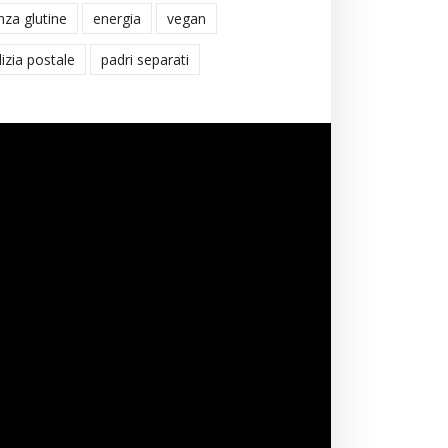
nza glutine
energia
vegan
lizia postale
padri separati