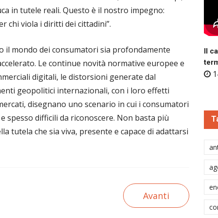
ca in tutele reali. Questo è il nostro impegno:
hi viola i diritti dei cittadini”.
to il mondo dei consumatori sia profondamente
Il c
accelerato. Le continue novità normative europee e
ter
1
merciali digitali, le distorsioni generate dal
ti geopolitici internazionali, con i loro effetti
mercati, disegnano uno scenario in cui i consumatori
e spesso difficili da riconoscere. Non basta più
T
la tutela che sia viva, presente e capace di adattarsi
ant
ag
en
Avanti
co