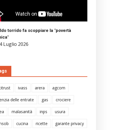
aldo torrido fa scoppiare la "povertà
mica"
4 Luglio 2026
ags
itrust
ivass
arera
agcom
enzia delle entrate
gas
crociere
ea
malasanità
inps
usura
nsob
cucina
ricette
garante privacy