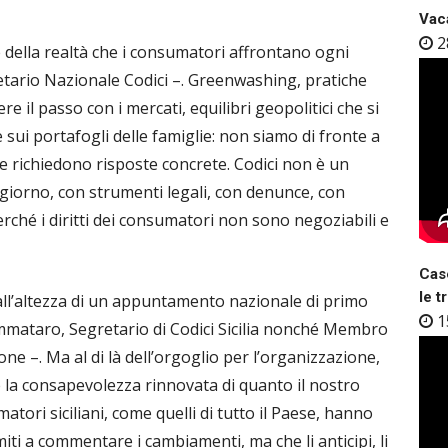
Vaca
2
 della realtà che i consumatori affrontano ogni
etario Nazionale Codici –. Greenwashing, pratiche
 il passo con i mercati, equilibri geopolitici che si
sui portafogli delle famiglie: non siamo di fronte a
he richiedono risposte concrete. Codici non è un
giorno, con strumenti legali, con denunce, con
rché i diritti dei consumatori non sono negoziabili e
Case
le t
all’altezza di un appuntamento nazionale di primo
1
mmataro, Segretario di Codici Sicilia nonché Membro
one –. Ma al di là dell’orgoglio per l’organizzazione,
è la consapevolezza rinnovata di quanto il nostro
atori siciliani, come quelli di tutto il Paese, hanno
iti a commentare i cambiamenti, ma che li anticipi, li