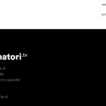
se
po
e di
dei
ono raccolte
te di