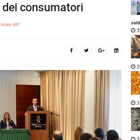
a dei consumatori
sold
Visite: 687
3
3
3
3